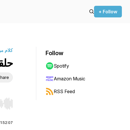
+ Follow
كلام م
Follow
حلق
Spotify
hare
Amazon Music
RSS Feed
r end. Hold shift to jump forward or backward.
|
1:52:07