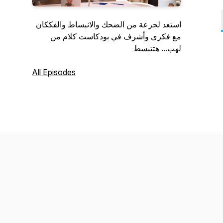
استعد لجرعة من الضحك والانبساط والفككان
مع فكرى وأشرف في بودكاست كلام من
لهب... هتتبسط
All Episodes